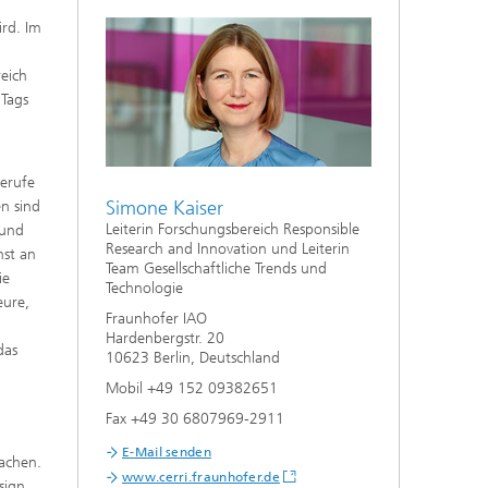
ird. Im
eich
 Tags
Berufe
Simone Kaiser
en sind
Leiterin Forschungsbereich Responsible
 und
Research and Innovation und Leiterin
nst an
Team Gesellschaftliche Trends und
ie
Technologie
eure,
Fraunhofer IAO
Hardenbergstr. 20
das
10623 Berlin, Deutschland
Mobil +49 152 09382651
Fax +49 30 6807969-2911
E-Mail senden
machen.
www.cerri.fraunhofer.de
sign