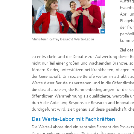
Auftrag
Fraunho
April u
Pflegeb
der frü
persönl
Ministerin Giffey besucht Werte-Labor
komme
Ziel de
zu entwickeln und die Debatte zur Aufwertung dieser Ber
nicht nur Teil einer großen und wachsenden Branche, son
fördern Kinder, unterstützen bei Krankheiten, pflegen im
der Gesellschaft. Um soziale Berufe weiterhin attraktiv
Werte dieser Berufe zu verstehen und in die Öffentlichkei
die darauf abzielen, die Rahmenbedingungen für die Fach
öffentlichen Wahrnehmung als qualifizierte, wertvolle u
durch die Abteilung Responsible Research and Innovation
durchgeführt wird, zielt genau auf diese gesellschaftlich
Das Werte-Labor mit Fachkräften
Die Werte-Labore sind ein zentrales Element des Projekts
Dazu arbeiteten jeweils ca. 25 Fachkräfte einen ganze