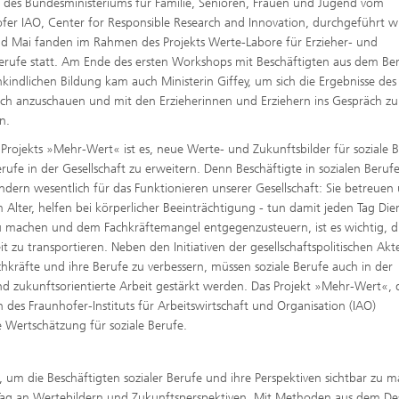
 des Bundesministeriums für Familie, Senioren, Frauen und Jugend vom
fer IAO, Center for Responsible Research and Innovation, durchgeführt w
nd Mai fanden im Rahmen des Projekts Werte-Labore für Erzieher- und
erufe statt. Am Ende des ersten Workshops mit Beschäftigten aus dem Ber
hkindlichen Bildung kam auch Ministerin Giffey, um sich die Ergebnisse des
ich anzuschauen und mit den Erzieherinnen und Erziehern ins Gespräch zu
n.
s Projekts »Mehr-Wert« ist es, neue Werte- und Zukunftsbilder für soziale 
ufe in der Gesellschaft zu erweitern. Denn Beschäftigte in sozialen Beruf
dern wesentlich für das Funktionieren unserer Gesellschaft: Sie betreuen
 Alter, helfen bei körperlicher Beeinträchtigung - tun damit jeden Tag Die
 zu machen und dem Fachkräftemangel entgegenzusteuern, ist es wichtig, d
t zu transportieren. Neben den Initiativen der gesellschaftspolitischen Akt
kräfte und ihre Berufe zu verbessern, müssen soziale Berufe auch in der
nd zukunftsorientierte Arbeit gestärkt werden. Das Projekt »Mehr-Wert«, 
 des Fraunhofer-Instituts für Arbeitswirtschaft und Organisation (IAO)
e Wertschätzung für soziale Berufe.
, um die Beschäftigten sozialer Berufe und ihre Perspektiven sichtbar zu 
n Tag an Wertebildern und Zukunftsperspektiven. Mit Methoden aus dem De