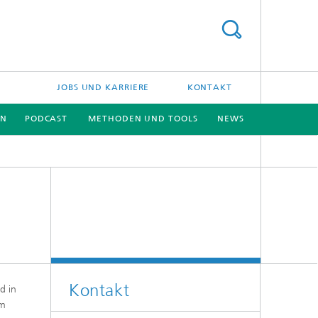
JOBS UND KARRIERE
KONTAKT
EN
PODCAST
METHODEN UND TOOLS
NEWS
[X]
[X]
Kontakt
d in
im