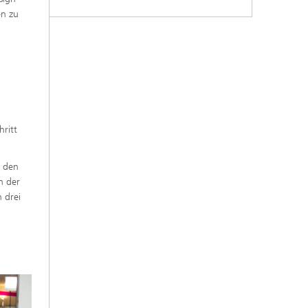
en zu
ritt
n den
n der
 drei