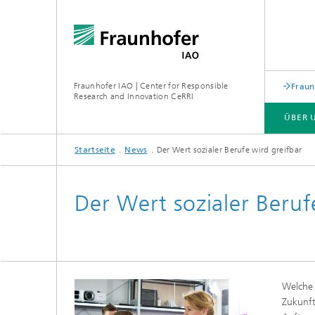
Fraunhofer IAO | Center for Responsible
Fraun
Research and Innovation CeRRI
ÜBER 
Startseite
News
Der Wert sozialer Berufe wird greifbar
ÜBER UNS
LEISTUNGSSPEKTRUM
Der Wert sozialer Beruf
Welche 
Zukunft