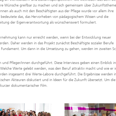
 ihre Wünsche greifbar zu machen und sich gemeinsam über Zukunftsthem
nnen als auch mit den Beschäftigten aus der Pflege wurde vor allem ihre
ich bedeutete das, das Hervorheben von pädagogischem Wissen und die
eitung der Eigenverantwortung als wünschenswert formuliert.
ahrnehmung kann nur erreicht werden, wenn bei der Entwicklung neuer
erden. Daher werden in das Projekt zunächst Beschäftigte sozialer Berufe
s Fundament. Um dann in die Umsetzung zu gehen, werden im zweiten Sch
n und Pfleger/innen durchgeführt. Diese Interviews geben einen Einblick i
: Welche Werte gelebt werden, was den Beruf attraktiv macht und wie er i
werden insgesamt drei Werte-Labore durchgeführt. Die Ergebnisse werden in
ischen Akteuren diskutiert und in Ideen für die Zukunft übersetzt. Um die
n kurzer dokumentarischer Film.