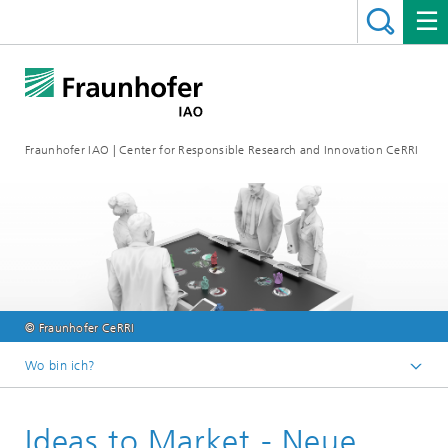
Fraunhofer IAO | Center for Responsible Research and Innovation CeRRI
© Fraunhofer CeRRI
Wo bin ich?
Startseite
Ideas to Market - Neue
Projekte