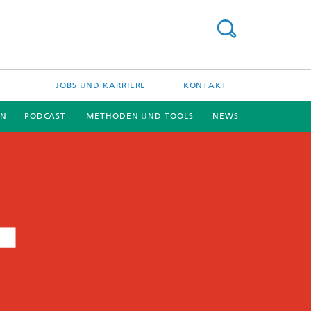
JOBS UND KARRIERE
KONTAKT
EN
PODCAST
METHODEN UND TOOLS
NEWS
[X]
[X]