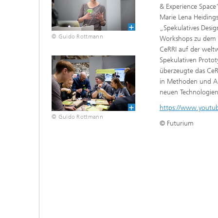
& Experience Space“
Marie Lena Heidings
„Spekulatives Design
© Guido Rottmann
Workshops zu dem 
CeRRI auf der weltw
Spekulativen Protot
überzeugte das CeR
in Methoden und Ans
neuen Technologie
https://www.youtu
© Guido Rottmann
© Futurium