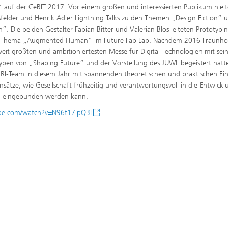
 auf der CeBIT 2017. Vor einem großen und interessierten Publikum hiel
felder und Henrik Adler Lightning Talks zu den Themen „Design Fiction“ 
“. Die beiden Gestalter Fabian Bitter und Valerian Blos leiteten Prototypi
Thema „Augmented Human“ im Future Fab Lab. Nachdem 2016 Fraunho
eit größten und ambitioniertesten Messe für Digital-Technologien mit sei
ypen von „Shaping Future“ und der Vorstellung des JUWL begeistert hatt
RI-Team in diesem Jahr mit spannenden theoretischen und praktischen Ein
ätze, wie Gesellschaft frühzeitig und verantwortungsvoll in die Entwickl
n eingebunden werden kann.
be.com/watch?v=N96t17ipQ3I