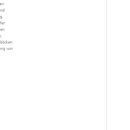
ten
und
ng
fer
nen
e,
blicken
ung von