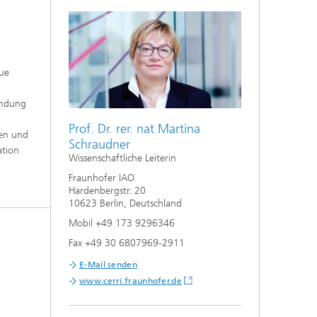
eue
indung
Prof. Dr. rer. nat Martina
nen und
Schraudner
ation
Wissenschaftliche Leiterin
Fraunhofer IAO
Hardenbergstr. 20
10623 Berlin, Deutschland
Mobil +49 173 9296346
Fax +49 30 6807969-2911
E-Mail senden
www.cerri.fraunhofer.de