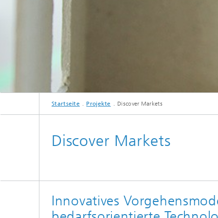
Startseite
Projekte
Discover Markets
Discover Markets
Innovatives Vorgehensmode
bedarfsorientierte Technol