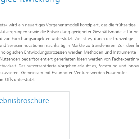
ts« wird ein neuartiges Vorgehensmodell konzipiert, das die frühzeitige
 Nutzergruppen sowie die Entwicklung geeigneter Geschäftsmodelle für n
von Forschungsprojekten unterstützt. Ziel ist es, durch die frühzeitige
d Serviceinnovationen nachhaltig in Märkte zu transferieren. Zur Ideenf
chnologischen Entwicklungsprozessen werden Methoden und Instrumente
n Nutzenden bedarfsorientiert generierten Ideen werden von Fachexpertin
ntwickelt. Das nutzerzentrierte Vorgehen erlaubt es, Forschung und Innov
 fokussieren. Gemeinsam mit Fraunhofer-Venture werden Fraunhofer-
n-Offs unterstützt.
ebnisbroschüre