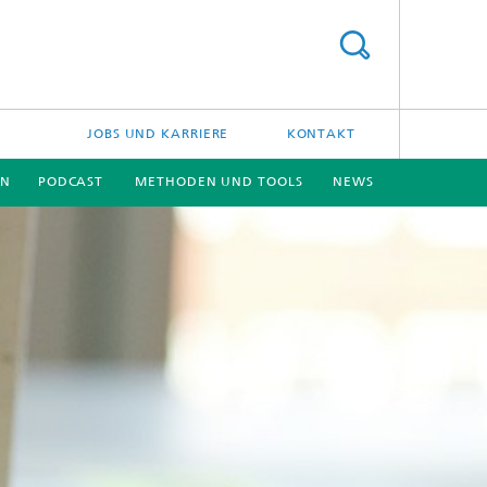
JOBS UND KARRIERE
KONTAKT
EN
PODCAST
METHODEN UND TOOLS
NEWS
[X]
[X]