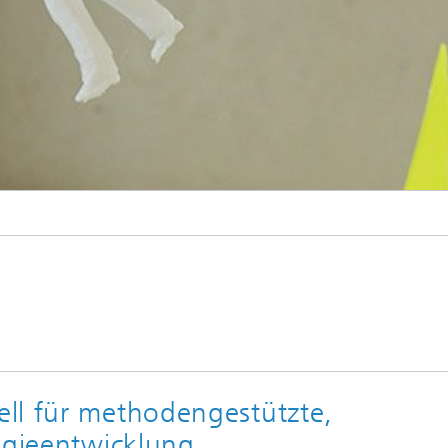
ll für methodengestützte,
ogieentwicklung