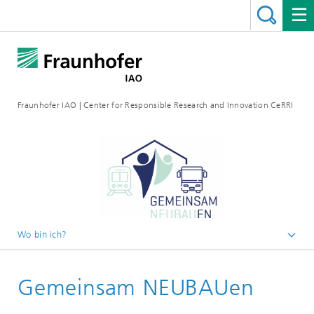
Fraunhofer IAO | Center for Responsible Research and Innovation CeRRI
Wo bin ich?
Startseite
Gemeinsam NEUBAUen
Projekte