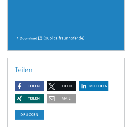
(publica.fraunhofer.de)
Download
Teilen
TEILEN
TEILEN
MITTEILEN
TEILEN
MAIL
DRUCKEN